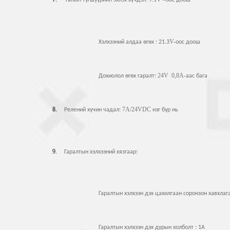
7.
Галын түгшүүрийн эхлэх хүчдэл: 9.1
оос доош
V-
Хэлхээний алдаа өгөх : 21.3
оос доош
24V 0,8A-
Дохиолол өгөх гаралт:
аас бага
7A/24VDC
8.
Релений хүчин чадал:
нэг бүр нь
9.
Гаралтын хэлхээний хязгаар:
Гаралтын хэлхээн дэх цахилгаан соронзон хавхлага:
Гаралтын хэлхээн дэх дурын холболт : 1А