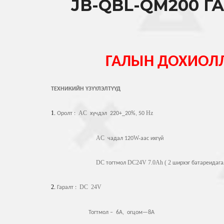
JB-QBL-QM200 
ГАЛЫН ДОХИОЛ
ТЕХНИКИЙН ҮЗҮҮЛЭЛТҮҮД
1.
AC
Hz
Оролт :
хүчдэл 220+_20%, 50
AC
W-
чадал 120
аас ихгүй
DC
DC24V 7.0Ah ( 2
тогтмол
ширхэг батареидага
2.
DC 24V
Гаралт :
Тогтмол – 6А, огцом—8А