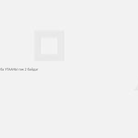
)
ТААНЫ гэж 2 байдаг
х