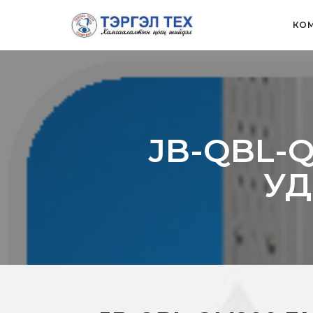
КОМ
JB-QBL-
УД