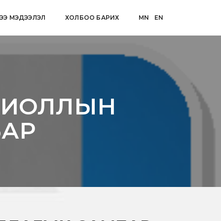
ЭЭ МЭДЭЭЛЭЛ
ХОЛБОО БАРИХ
MN
EN
ОХИОЛЛЫН
БАР