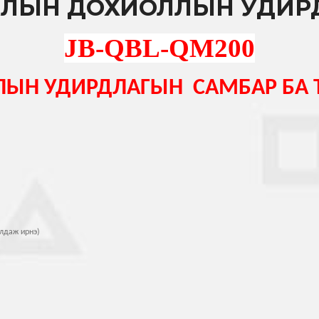
ГАЛЫН ДОХИОЛЛЫН УДИ
JB-QBL-QM200
ЛЫН УДИРДЛАГЫН САМБАР БА
лдаж ирнэ)