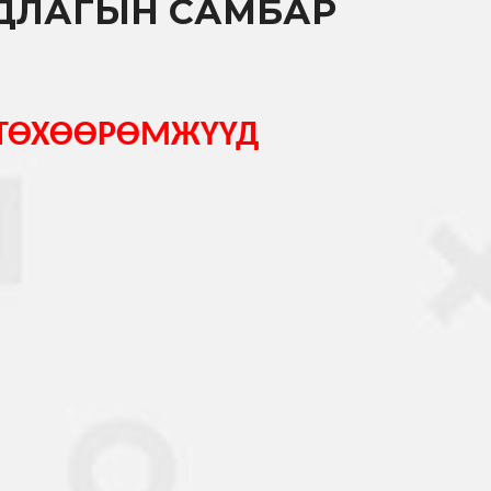
РДЛАГЫН САМБАР
 ТӨХӨӨРӨМЖҮҮД