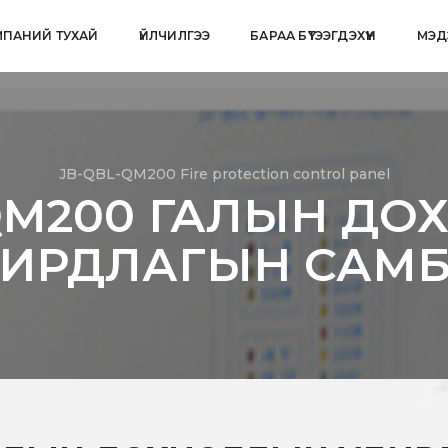
ПАНИЙ ТУХАЙ
ҮЙЛЧИЛГЭЭ
БАРАА БҮТЭЭГДЭХҮҮН
МЭД
JB-QBL-QM200 Fire protection control panel
QM200 ГАЛЫН Д
ИРДЛАГЫН САМ