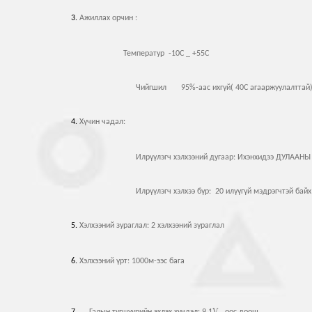
3.
Ажиллах орчин :
Температур -10С _ +55С
Чийгшил 95%-аас ихгүй( 40С агааржуулалттай
4.
Хүчин чадал:
Илрүүлэгч хэлхээний дугаар: Ихэнхидээ ДУЛААНЫ ба У
Илрүүлэгч хэлхээ бүр: 20 илүүгүй мэдрэгчтэй бай
5.
Хэлхээний зураглал: 2 хэлхээний зүраглал
6.
Хэлхээний үрт: 1000м-ээс бага
V –