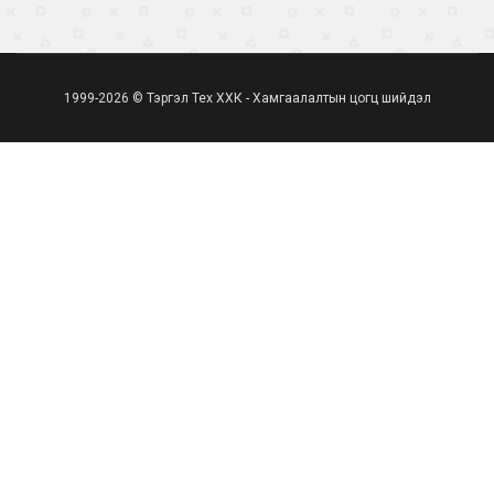
1999-2026 © Тэргэл Тех ХХК - Хамгаалалтын цогц шийдэл