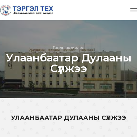
t
Галын дохиолол
Улаанбаатар Дулааны
Сүлжээ
УЛААНБААТАР ДУЛААНЫ СҮЛЖЭЭ