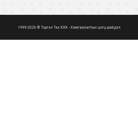
1999-2026 © Тэргэл Тех ХХК - Хамгаалалтын цогц шийдэл