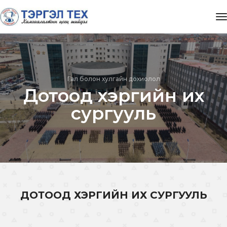
t
Гал болон хулгайн дохиолол
Дотоод хэргийн их
сургууль
ДОТООД ХЭРГИЙН ИХ СУРГУУЛЬ