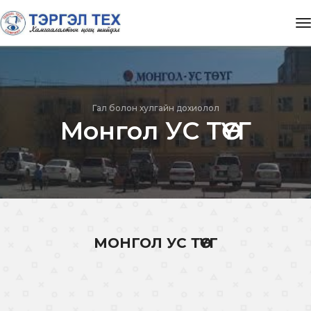
t
Гал болон хулгайн дохиолол
Монгол УС ТӨҮГ
МОНГОЛ УС ТӨҮГ