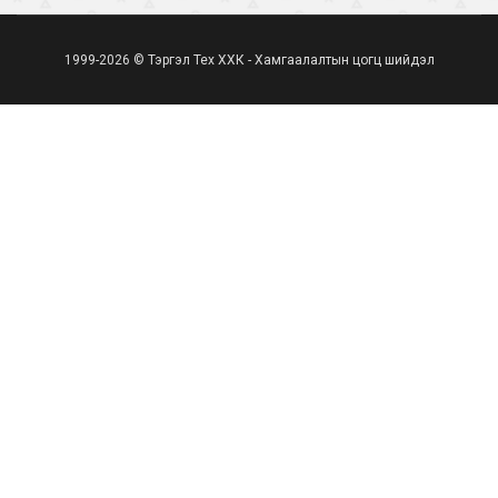
1999-2026 © Тэргэл Тех ХХК - Хамгаалалтын цогц шийдэл