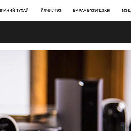
ПАНИЙ ТУХАЙ
ҮЙЛЧИЛГЭЭ
БАРАА БҮТЭЭГДЭХҮҮН
МЭД