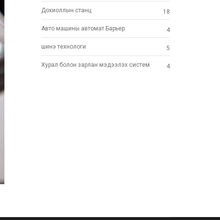
Дохиоллын станц
18
Авто машины автомат Барьер
4
шинэ технoлоги
5
Хурал болон зарлан мэдээлэх систем
4