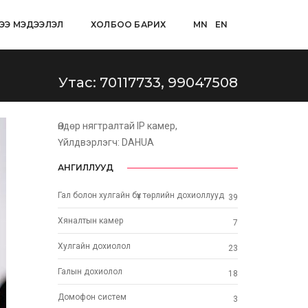
ЭЭ МЭДЭЭЛЭЛ
ХОЛБОО БАРИХ
MN
EN
Утас: 70117733, 99047508
Өндөр нягтралтай IP камер,
Үйлдвэрлэгч: DAHUA
АНГИЛЛУУД
Гал болон хулгайн бүх төрлийн дохиоллууд
39
Хяналтын камер
7
Хулгайн дохиолол
23
Галын дохиолол
18
Домофон систем
3