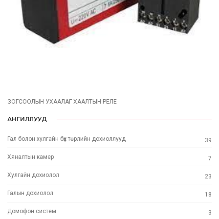
ЗОГСООЛЫН УХААЛАГ ХААЛТЫН РЕЛЕ
АНГИЛЛУУД
Гал болон хулгайн бүх төрлийн дохиоллууд
39
Хяналтын камер
7
Хулгайн дохиолол
23
Галын дохиолол
18
Домофон систем
3