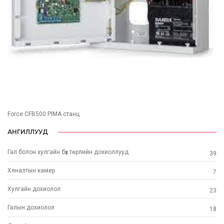
Force CFB500 PIMA станц
АНГИЛЛУУД
Гал болон хулгайн бүх төрлийн дохиоллууд
39
Хяналтын камер
7
Хулгайн дохиолол
23
Галын дохиолол
18