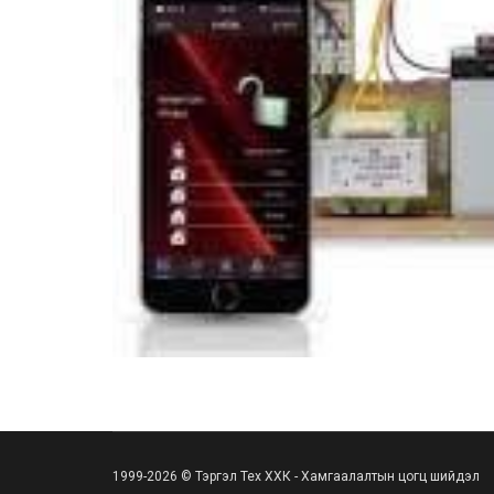
1999-2026 © Тэргэл Тех ХХК - Хамгаалалтын цогц шийдэл