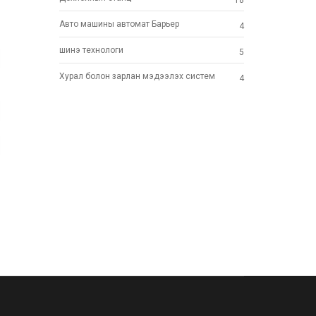
18
Авто машины автомат Барьер
4
шинэ технoлоги
5
Хурал болон зарлан мэдээлэх систем
4