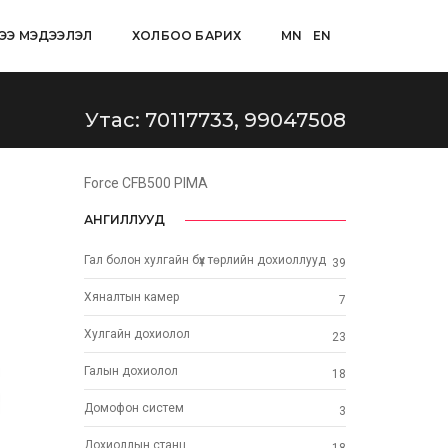
ЭЭ МЭДЭЭЛЭЛ
ХОЛБОО БАРИХ
MN
EN
Утас: 70117733, 99047508
Force CFB500 PIMA
АНГИЛЛУУД
Гал болон хулгайн бүх төрлийн дохиоллууд
39
Хяналтын камер
7
Хулгайн дохиолол
23
Галын дохиолол
18
Домофон систем
3
Дохиоллын станц