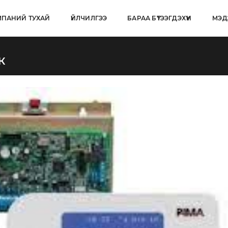
ПАНИЙ ТУХАЙ
ҮЙЛЧИЛГЭЭ
БАРАА БҮТЭЭГДЭХҮҮН
МЭД
К