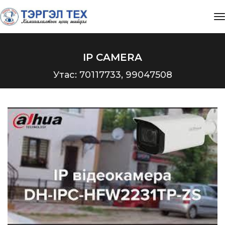
t
IP CAMERA
Утас: 70117733, 99047508