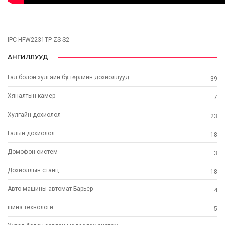
IPC-HFW2231TP-ZS-S2
АНГИЛЛУУД
Гал болон хулгайн бүх төрлийн дохиоллууд
39
Хяналтын камер
7
Хулгайн дохиолол
23
Галын дохиолол
18
Домофон систем
3
Дохиоллын станц
18
Авто машины автомат Барьер
4
шинэ технoлоги
5