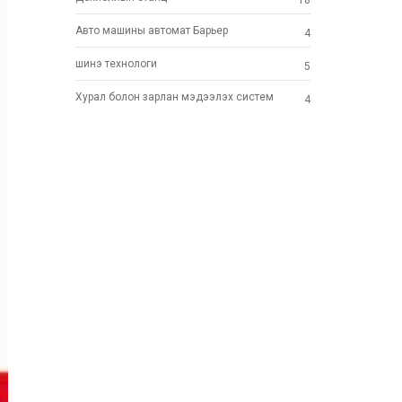
18
Авто машины автомат Барьер
4
шинэ технoлоги
5
Хурал болон зарлан мэдээлэх систем
4