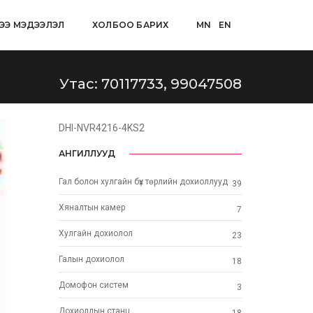
ЭЭ МЭДЭЭЛЭЛ
ХОЛБОО БАРИХ
MN
EN
Утас: 70117733, 99047508
DHI-NVR4216-4KS2
АНГИЛЛУУД
Гал болон хулгайн бүх төрлийн дохиоллууд
39
Хяналтын камер
7
Хулгайн дохиолол
23
Галын дохиолол
18
Домофон систем
3
Дохиоллын станц