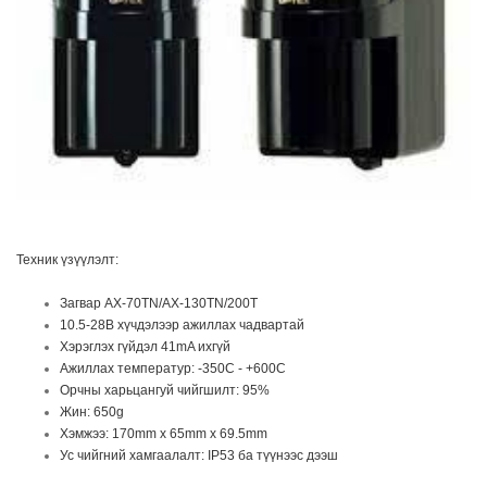
Техник үзүүлэлт:
Загвар AX-70TN/AX-130TN/200T
10.5-28В хүчдэлээр ажиллах чадвартай
Хэрэглэх гүйдэл 41mA ихгүй
Ажиллах температур: -350С - +600С
Орчны харьцангуй чийгшилт: 95%
Жин: 650g
Хэмжээ: 170mm x 65mm x 69.5mm
Ус чийгний хамгаалалт: IP53 ба түүнээс дээш