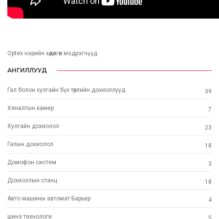
Optex нэрийн хөдөлгөөн мэдрэгчүүд
АНГИЛЛУУД
Гал болон хулгайн бүх төрлийн дохиоллууд
39
Хяналтын камер
7
Хулгайн дохиолол
23
Галын дохиолол
18
Домофон систем
3
Дохиоллын станц
18
Авто машины автомат Барьер
4
шинэ технoлоги
5