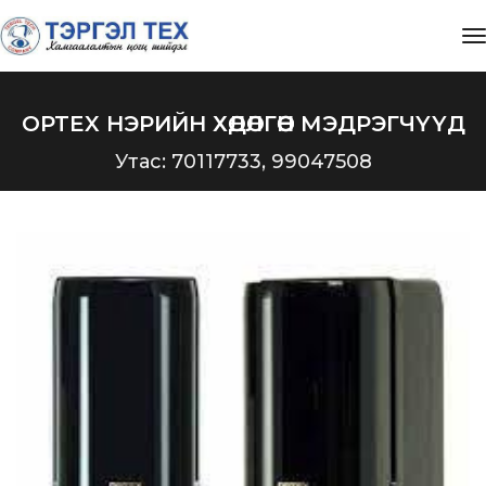
t
OPTEX НЭРИЙН ХӨДӨЛГӨӨН МЭДРЭГЧҮҮД
Утас: 70117733, 99047508