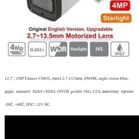
12.7
’
, 2
MP Ehmor CMOS,
линз
2.7-13.5
мм
,
DWDR, night vision 60m,
дүрс
шахалт
H264+/H264, ONVIF profile S$G, CGI,
ажиллах
орчин
-30
С
+60
С
,
IP67, 12V DC