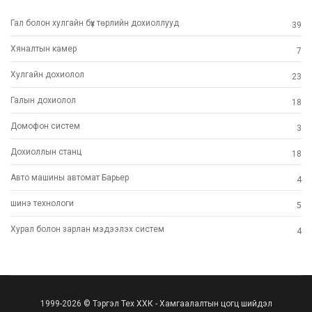
Гал болон хулгайн бүх төрлийн дохиоллууд
39
Хяналтын камер
7
Хулгайн дохиолол
23
Галын дохиолол
18
Домофон систем
3
Дохиоллын станц
18
Авто машины автомат Барьер
4
шинэ технoлоги
5
Хурал болон зарлан мэдээлэх систем
4
1999-2026 © Тэргэл Тех ХХК - Хамгаалалтын цогц шийдэл